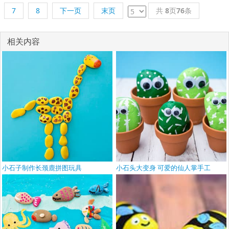
7
8
下一页
末页
共
8
页
76
条
相关内容
小石子制作长颈鹿拼图玩具
小石头大变身 可爱的仙人掌手工