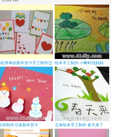
5款简单的新年贺卡手工制作过
绘本手工制作 小蝌蚪找妈妈
程
怎样制作立体新年贺卡
立体绘本手工制作 春天来了