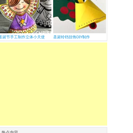
圣诞节手工制作立体小天使
圣诞铃铛挂饰DIY制作
热点内容