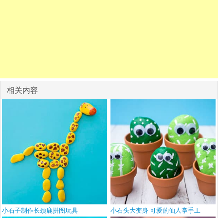
相关内容
小石子制作长颈鹿拼图玩具
小石头大变身 可爱的仙人掌手工