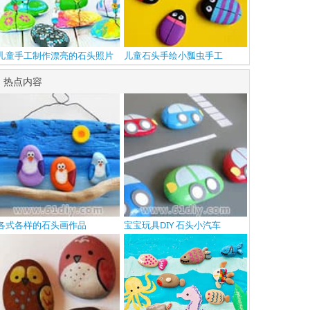
儿童手工制作漂亮的石头照片
儿童石头手绘小瓢虫手工
夹
热点内容
各式各样的石头画作品
宝宝玩具DIY 石头小汽车