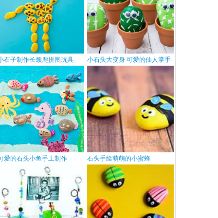
小石子制作长颈鹿拼图玩具
小石头大变身 可爱的仙人掌手
工
可爱的石头小鱼手工制作
石头手绘萌萌的小蜜蜂