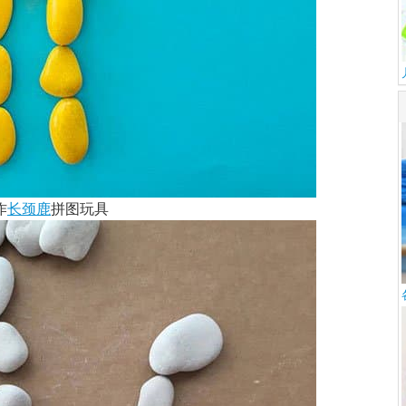
作
长颈鹿
拼图玩具