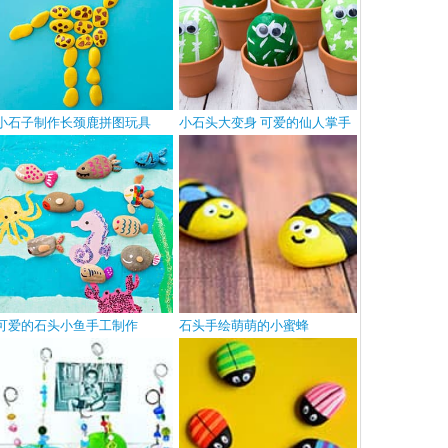
小石子制作长颈鹿拼图玩具
小石头大变身 可爱的仙人掌手
工
可爱的石头小鱼手工制作
石头手绘萌萌的小蜜蜂