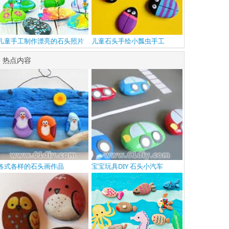
儿童手工制作漂亮的石头照片
儿童石头手绘小瓢虫手工
夹
热点内容
各式各样的石头画作品
宝宝玩具DIY 石头小汽车