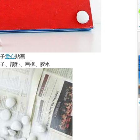
子
爱心
贴画
子、颜料、画框、胶水