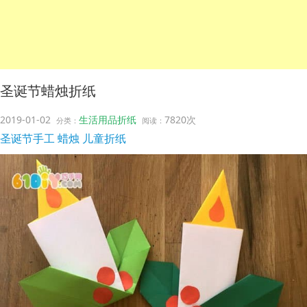
圣诞节蜡烛折纸
2019-01-02
生活用品折纸
7820次
分类：
阅读：
圣诞节手工
蜡烛
儿童折纸