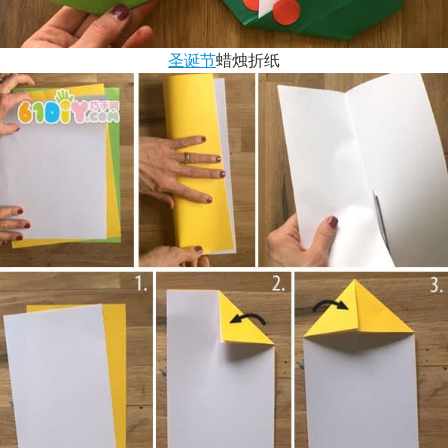
圣诞节
蜡烛折纸