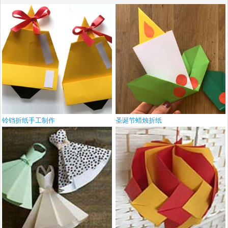
铃铛折纸手工制作
圣诞节蜡烛折纸