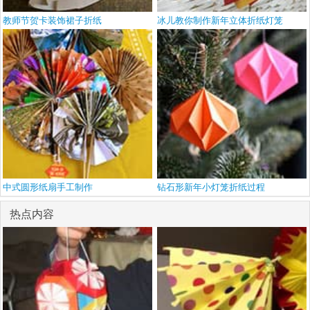
教师节贺卡装饰裙子折纸
冰儿教你制作新年立体折纸灯笼
中式圆形纸扇手工制作
钻石形新年小灯笼折纸过程
热点内容