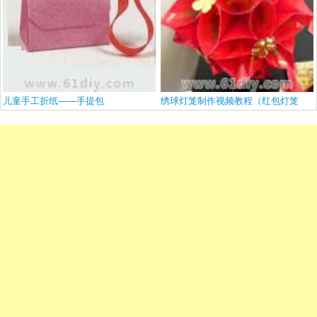
儿童手工折纸——手提包
绣球灯笼制作视频教程（红包灯笼