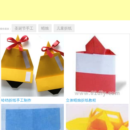
圣诞节手工
蜡烛
儿童折纸
猜你喜欢：
铃铛折纸手工制作
立体蜡烛折纸教程