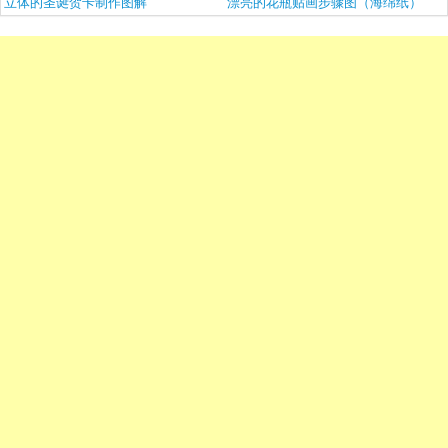
立体的圣诞贺卡制作图解
漂亮的花瓶贴画步骤图（海绵纸）