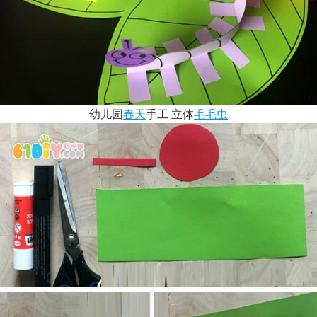
幼儿园
春天
手工 立体
毛毛虫