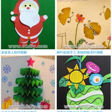
圣诞老人制作图解
树叶贴画手工 美丽的银杏叶蝴蝶