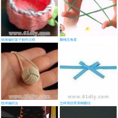
纸绳编织篮子制作过程
翻绳五角星
线球编织法
怎样用丝带系蝴蝶结