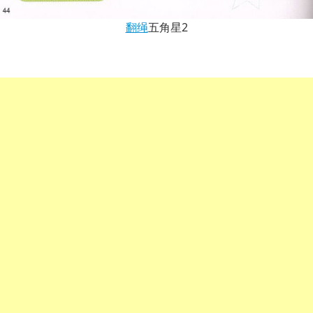
翻绳
五角星2