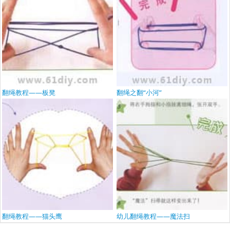
翻绳教程——板凳
翻绳之翻“小河”
翻绳教程——猫头鹰
幼儿翻绳教程——魔法扫