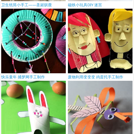
卫生纸筒小手工——圣诞驯鹿
磁铁小玩具DIY 迷宫
快乐童年 捕梦网手工制作
废物利用变变变 鸡蛋托手工制作