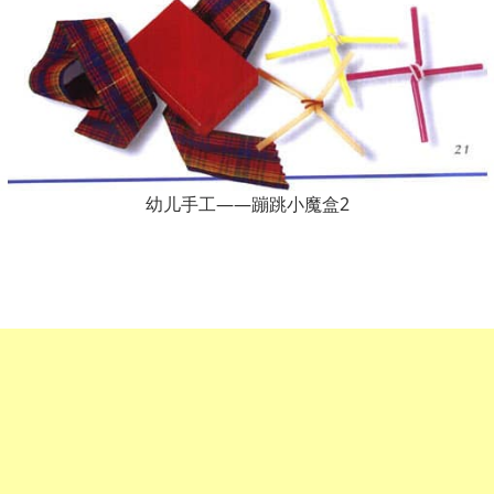
幼儿手工——蹦跳小魔盒2