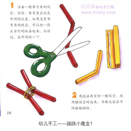
幼儿手工——蹦跳小魔盒1