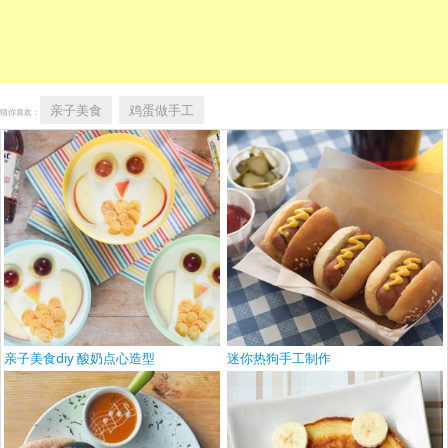
亲子美食
鸡蛋做手工
猜你喜欢：
亲子美食diy 酸奶点心造型
迷你热狗手工制作