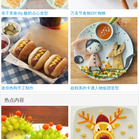
亲子美食diy 酸奶点心造型
万圣节食物DIY 蜘蛛
迷你热狗手工制作
超精美的卡通人物饭团造型
热点内容