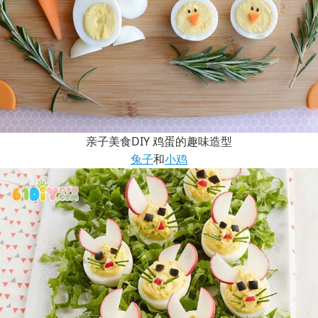
亲子美食DIY 鸡蛋的趣味造型
兔子
和
小鸡