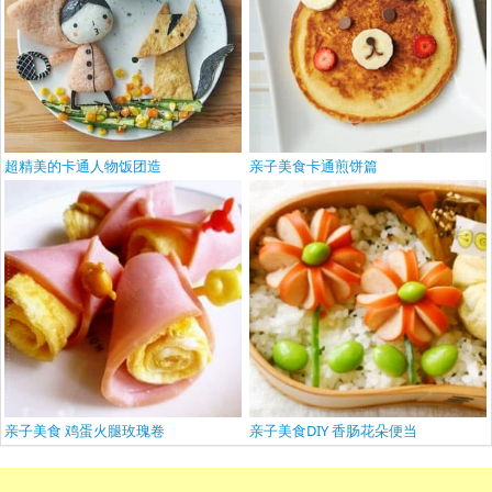
超精美的卡通人物饭团造
亲子美食卡通煎饼篇
亲子美食 鸡蛋火腿玫瑰卷
亲子美食DIY 香肠花朵便当