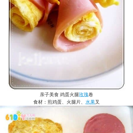
亲子美食 鸡蛋火腿
玫瑰
卷
食材：煎鸡蛋、火腿片、
水果
叉