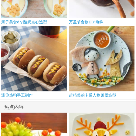
亲子美食diy 酸奶点心造型
万圣节食物DIY 蜘蛛
迷你热狗手工制作
超精美的卡通人物饭团造型
热点内容