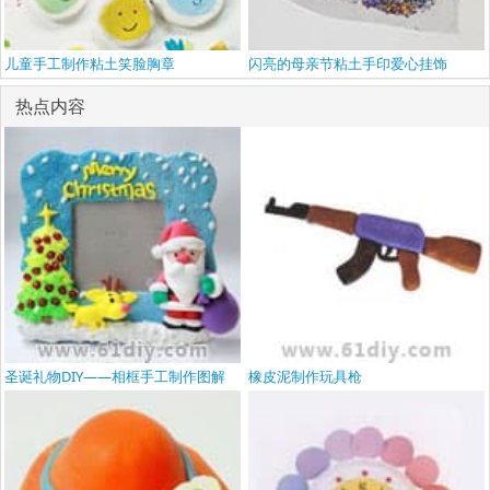
儿童手工制作粘土笑脸胸章
闪亮的母亲节粘土手印爱心挂饰
热点内容
圣诞礼物DIY——相框手工制作图解
橡皮泥制作玩具枪