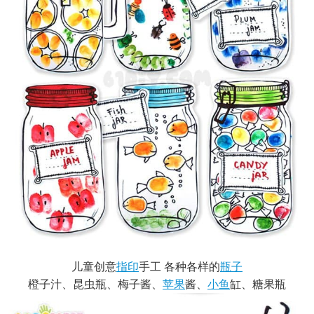
儿童创意
指印
手工 各种各样的
瓶子
橙子汁、昆虫瓶、梅子酱、
苹果
酱、
小鱼
缸、糖果瓶