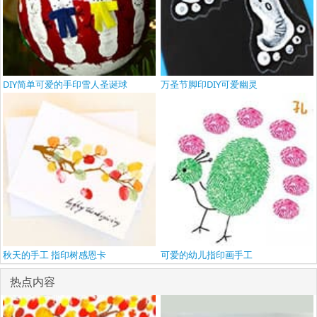
DIY简单可爱的手印雪人圣诞球
万圣节脚印DIY可爱幽灵
秋天的手工 指印树感恩卡
可爱的幼儿指印画手工
热点内容