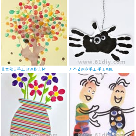
儿童秋天手工 吹画指印树
万圣节创意手工 手印画蜘