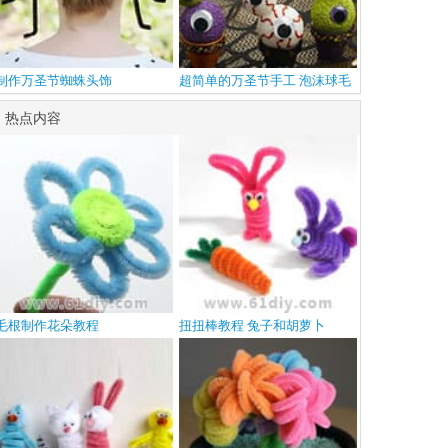
制作万圣节蜘蛛头饰
超简单的万圣节手工 泡沫球毛
根
热点内容
毛根制作花朵教程
扭扭棒教程 兔子和胡萝卜