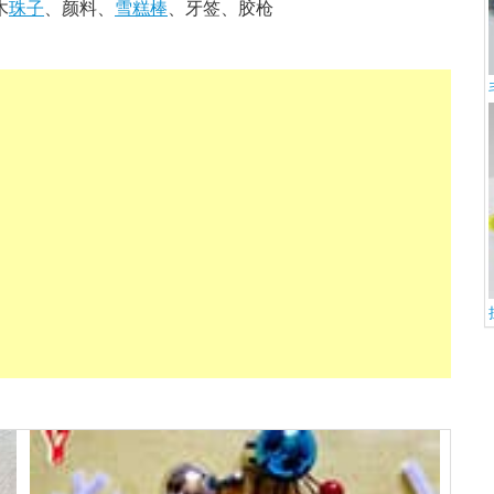
木
珠子
、颜料、
雪糕棒
、牙签、胶枪