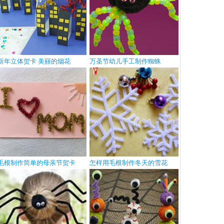
新年立体贺卡 美丽的烟花
万圣节幼儿手工制作蜘蛛
毛根制作简单的母亲节贺卡
怎样用毛根制作冬天的雪花