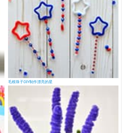
毛根珠子DIY制作漂亮的星