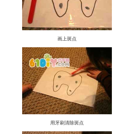
画上斑点
用牙刷清除斑点