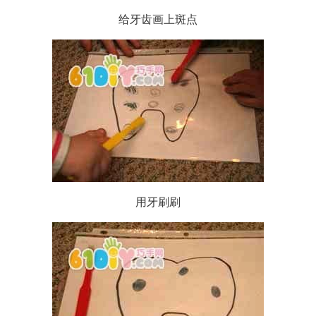
给牙齿画上斑点
用牙刷刷