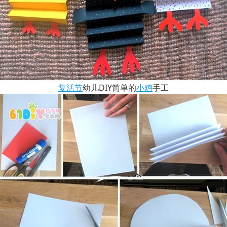
复活节
幼儿DIY简单的
小鸡
手工