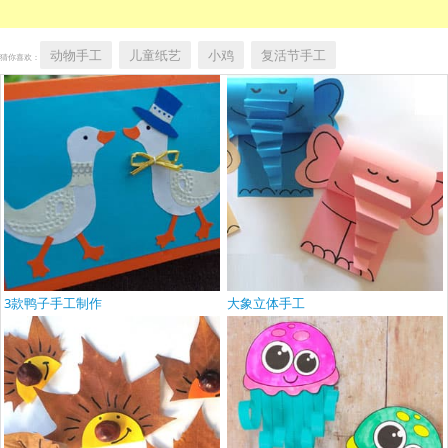
动物手工
儿童纸艺
小鸡
复活节手工
猜你喜欢：
3款鸭子手工制作
大象立体手工