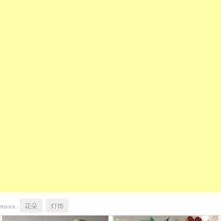
花朵
灯饰
猜你喜欢：