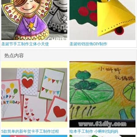
圣诞节手工制作立体小天使
圣诞铃铛挂饰DIY制作
热点内容
5款简单的新年贺卡手工制作过程
绘本手工制作 小蝌蚪找妈妈