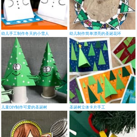
幼儿手工制作冬天的小雪人
幼儿制作简单漂亮的圣诞花环
儿童DIY制作可爱的圣诞树
圣诞树立体卡片手工