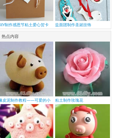
DIY制作感恩节粘土爱心贺卡
盐面团制作圣诞挂饰
热点内容
橡皮泥制作教程——可爱的小
粘土制作玫瑰花
猪