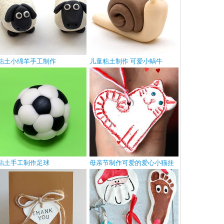
粘土小绵羊手工制作
儿童粘土制作 可爱小蜗牛
粘土手工制作足球
母亲节制作可爱的爱心小猫挂
饰礼