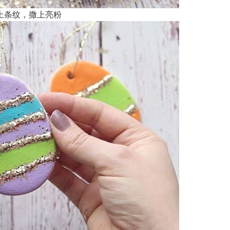
上条纹，撒上亮粉