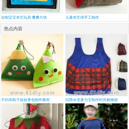
自制宝宝布艺玩具 叠叠方块
儿童布艺球手工制作
热点内容
不织布粽子娃娃香包制作教程
旧雨伞变废为宝制作时尚购物袋