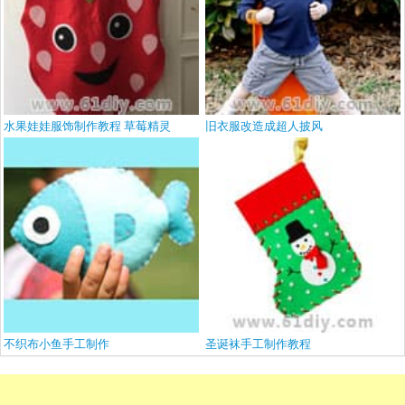
水果娃娃服饰制作教程 草莓精灵
旧衣服改造成超人披风
不织布小鱼手工制作
圣诞袜手工制作教程