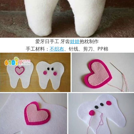
爱牙日手工 牙齿
娃娃
抱枕制作
手工材料：
不织布
、针线、剪刀、PP棉