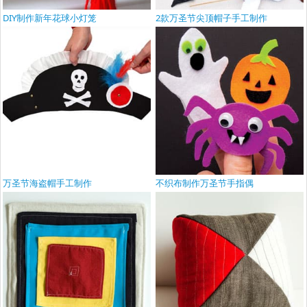
DIY制作新年花球小灯笼
2款万圣节尖顶帽子手工制作
万圣节海盗帽手工制作
不织布制作万圣节手指偶