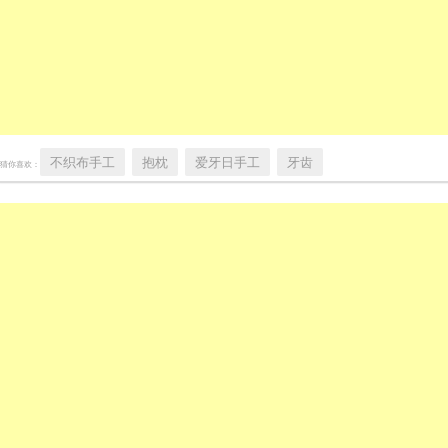
不织布手工
抱枕
爱牙日手工
牙齿
猜你喜欢：